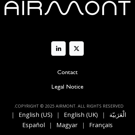
Contact
Legal Notice
COPYRIGHT © 2025 AIRMONT. ALL RIGHT​S RESERVED.
الْعَرَبيّة
|
English (UK)
|
English (US)
|
Español
|
Magyar
|
Français