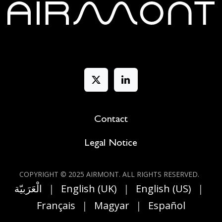
Contact
Legal Notice
COPYRIGHT © 2025 AIRMONT. ALL RIGHT​S RESERVED.
الْعَرَبيّة
|
English (UK)
|
English (US)
|
Français
|
Magyar
|
Español