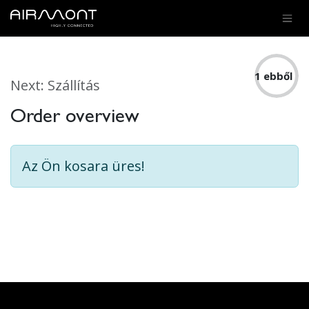
SKIP TO CONTENT
Rendelés áttekintése
1 ebből
Next: Szállítás
Order overview
4
Az Ön kosara üres!